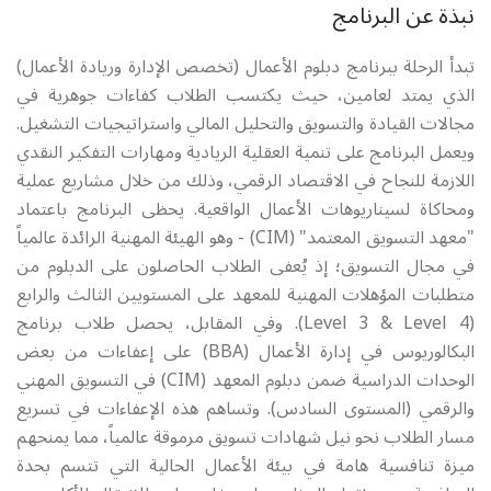
نبذة عن البرنامج
تبدأ الرحلة ببرنامج دبلوم الأعمال (تخصص الإدارة وريادة الأعمال)
الذي يمتد لعامين، حيث يكتسب الطلاب كفاءات جوهرية في
مجالات القيادة والتسويق والتحليل المالي واستراتيجيات التشغيل.
ويعمل البرنامج على تنمية العقلية الريادية ومهارات التفكير النقدي
اللازمة للنجاح في الاقتصاد الرقمي، وذلك من خلال مشاريع عملية
ومحاكاة لسيناريوهات الأعمال الواقعية. يحظى البرنامج باعتماد
"معهد التسويق المعتمد" (CIM) - وهو الهيئة المهنية الرائدة عالمياً
في مجال التسويق؛ إذ يُعفى الطلاب الحاصلون على الدبلوم من
متطلبات المؤهلات المهنية للمعهد على المستويين الثالث والرابع
(Level 3 & Level 4). وفي المقابل، يحصل طلاب برنامج
البكالوريوس في إدارة الأعمال (BBA) على إعفاءات من بعض
الوحدات الدراسية ضمن دبلوم المعهد (CIM) في التسويق المهني
والرقمي (المستوى السادس). وتساهم هذه الإعفاءات في تسريع
مسار الطلاب نحو نيل شهادات تسويق مرموقة عالمياً، مما يمنحهم
ميزة تنافسية هامة في بيئة الأعمال الحالية التي تتسم بحدة