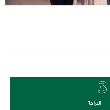
3
النزاهة