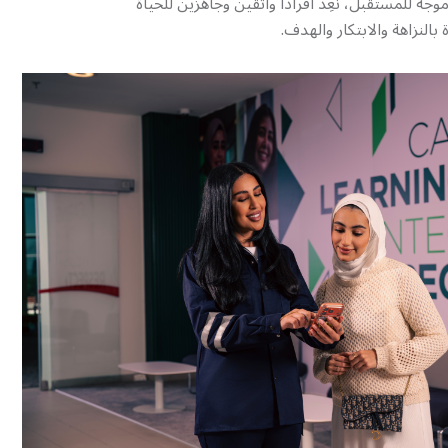
جه للمستقبل، نُعِد أفراداً واثقين وجاهزين للحياة
بالنزاهة والابتكار والهدف.