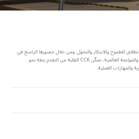
رد كلية، بل منصة انطلاق للطموح والابتكار والتحول. ومن خلال حضورها الراسخ في
الكويت وارتكازها على مبادئ الإتاحة والقدرة على تحمل التكلفة والمواءمة العالمية، تمكّن CCK الطلبة من التقدم بثقة نحو
ة والمهارات العملية.